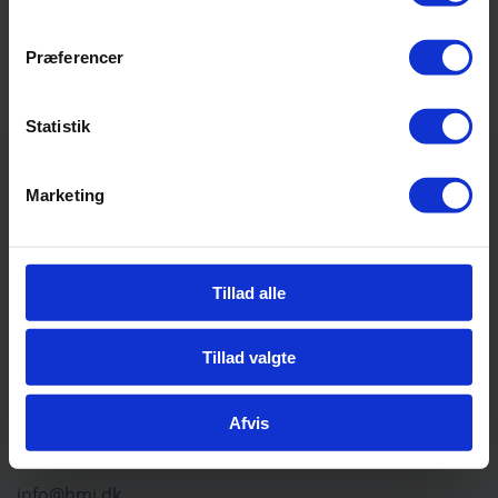
Publiceret: 22. august 2024
Præferencer
Statistik
Marketing
Tillad alle
Hou Maritime Idrætsefterskole
Tillad valgte
Villavej 13-17, Hou
8300 Odder
Afvis
+45 8655 7100
info@hmi.dk