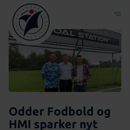
Odder Fodbold og
HMI sparker nyt