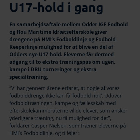
U17-hold i gang
En samarbejdsaftale mellem Odder IGF Fodbold
og Hou Maritime Idrætsefterskole giver
drengene på HMI’s Fodboldlinje og Fodbold
Keeperlinje mulighed for at blive en del af
Odders nye U17-hold. Eleverne får dermed
adgang til to ekstra træningspas om ugen,
kampe i DBU-turneringer og ekstra
specialtræning.
”Vi har gennem årene erfaret, at nogle af vores
fodbolddrenge ikke kan få ’fodbold nok’. Udover
fodboldtræningen, kampe og fællesskab med
efterskolekammeraterne vil de elever, som ønsker
yderligere træning, nu få mulighed for det”,
forklarer Casper Nielsen, som træner eleverne på
HMI’s Fodboldlinje, og tilføjer: