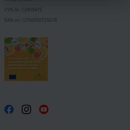
CVR nr.:12459475
EAN nr.: 5790002725678