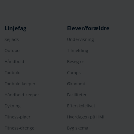
Linjefag
Elever/forældre
Sejlads
Undervisning
Outdoor
Tilmelding
Håndbold
Besøg os
Fodbold
Camps
Fodbold keeper
Økonomi
Håndbold keeper
Faciliteter
Dykning
Efterskolelivet
Fitness-piger
Hverdagen på HMI
Fitness-drenge
Byg skema