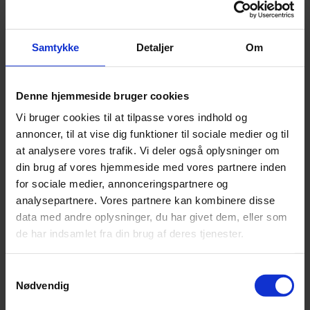
HMI U13 Håndbold Camp 2026...
Samtykke
Detaljer
Om
Denne hjemmeside bruger cookies
Vi bruger cookies til at tilpasse vores indhold og
annoncer, til at vise dig funktioner til sociale medier og til
at analysere vores trafik. Vi deler også oplysninger om
din brug af vores hjemmeside med vores partnere inden
for sociale medier, annonceringspartnere og
analysepartnere. Vores partnere kan kombinere disse
data med andre oplysninger, du har givet dem, eller som
de har indsamlet fra din brug af deres tjenester.
11. OCT 2026
Samtykkevalg
HMI U13 Fodbold Camp 2026...
Nødvendig