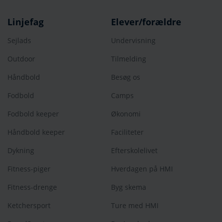
Linjefag
Elever/forældre
Sejlads
Undervisning
Outdoor
Tilmelding
Håndbold
Besøg os
Fodbold
Camps
Fodbold keeper
Økonomi
Håndbold keeper
Faciliteter
Dykning
Efterskolelivet
Fitness-piger
Hverdagen på HMI
Fitness-drenge
Byg skema
Ketchersport
Ture med HMI